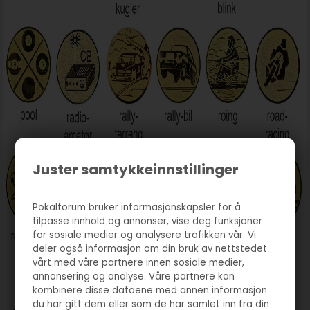
Juster samtykkeinnstillinger
Pokalforum bruker informasjonskapsler for å
tilpasse innhold og annonser, vise deg funksjoner
for sosiale medier og analysere trafikken vår. Vi
deler også informasjon om din bruk av nettstedet
vårt med våre partnere innen sosiale medier,
annonsering og analyse. Våre partnere kan
kombinere disse dataene med annen informasjon
du har gitt dem eller som de har samlet inn fra din