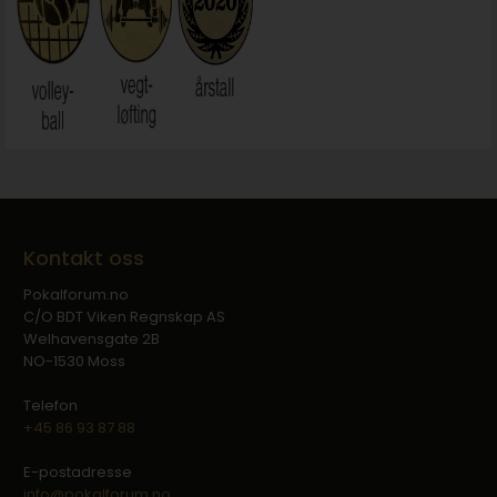
Kontakt oss
Pokalforum.no
C/O BDT Viken Regnskap AS
Welhavensgate 2B
NO-1530 Moss
Telefon
+45 86 93 87 88
E-postadresse
info@pokalforum.no