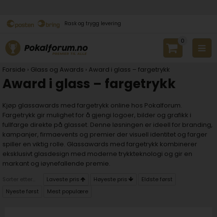
Rask og trygg levering
0
Forside
›
Glass og Awards
›
Award i glass – fargetrykk
Award i glass – fargetrykk
Kjøp glassawards med fargetrykk online hos Pokalforum.
Fargetrykk gir mulighet for å gjengi logoer, bilder og grafikk i
fullfarge direkte på glasset. Denne løsningen er ideell for branding,
kampanjer, firmaevents og premier der visuell identitet og farger
spiller en viktig rolle. Glassawards med fargetrykk kombinerer
eksklusivt glasdesign med moderne trykkteknologi og gir en
markant og iøynefallende premie.
Sorter etter...
Laveste pris
Høyeste pris
Eldste først
Nyeste først
Mest populære