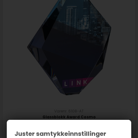
Varenr. 6108-AT
Glassblokk Award Cosmo
1.150,00
NOK
Juster samtykkeinnstillinger