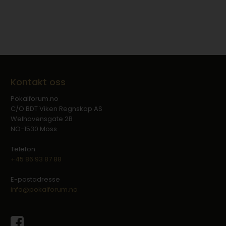
Kontakt oss
Pokalforum.no
C/O BDT Viken Regnskap AS
Welhavensgate 2B
NO-1530 Moss
Telefon
+45 86 93 87 88
E-postadresse
info@pokalforum.no