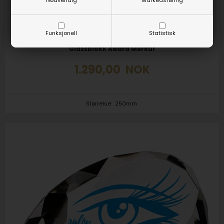
Nødvendig
Markedsføring
Funksjonell
Statistisk
Varenr. 6113-AT
Glassblokk Award Merkur
1.290,00
NOK
Størrelse:
250mm