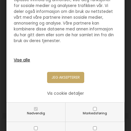
for sosiale medier og analysere trafikken vår. Vi
deler også informasjon om din bruk av nettstedet
vårt med våre partnere innen sosiale medier,
annonsering og analyse. Våre partnere kan
kombinere disse dataene med annen informasjon
du har gitt dem eller som de har samlet inn fra din
bruk av deres tjenester.
Varenr. 2294
Pokal Vegas gull/sort
720,00
NOK
Vis cookie detaljer
Størrelse:
345mm
420mm
480mm
Nødvendig
Markedsføring