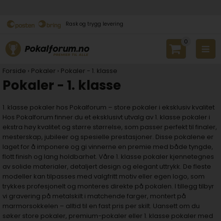
Rask og trygg levering
0
Forside
›
Pokaler
›
Pokaler - 1. klasse
Pokaler - 1. klasse
1. klasse pokaler hos Pokalforum – store pokaler i eksklusiv kvalitet
Hos Pokalforum finner du et eksklusivt utvalg av 1. klasse pokaler i
ekstra høy kvalitet og større størrelse, som passer perfekt til finaler,
mesterskap, jubileer og spesielle prestasjoner. Disse pokalene er
laget for å imponere og gi vinnerne en premie med både tyngde,
flott finish og lang holdbarhet. Våre 1. klasse pokaler kjennetegnes
av solide materialer, detaljert design og elegant uttrykk. De fleste
modeller kan tilpasses med valgfritt motiv eller egen logo, som
trykkes profesjonelt og monteres direkte på pokalen. I tillegg tilbyr
vi gravering på metalskilt i matchende farger, montert på
marmorsokkelen – alltid til en fast pris per skilt. Uansett om du
søker store pokaler, premium-pokaler eller 1. klasse pokaler med