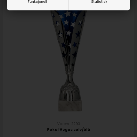
Funksjonell
Statistisk
Varenr. 2293
Pokal Vegas sølv/blå