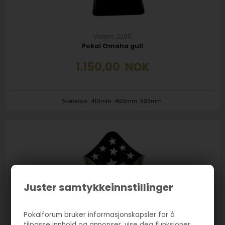
Varenr. 2285
Pokal Omaha gull
1.150,00
NOK
Størrelse:
410mm
460mm
525mm
Juster samtykkeinnstillinger
Pokalforum bruker informasjonskapsler for å
tilpasse innhold og annonser, vise deg funksjoner