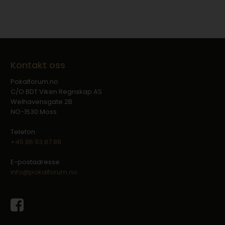
Kontakt oss
Pokalforum.no
C/O BDT Viken Regnskap AS
Welhavensgate 2B
NO-1530 Moss
Telefon
+45 86 93 87 88
E-postadresse
info@pokalforum.no