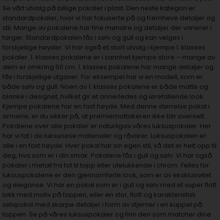
Se vårt utvalg på billige pokaler i plast. Den neste kategori er
standardpokaler, hvor vi har fokuserte på og fremheve detaljer og
stil. Mange av pokalene har fine mønstre og detaljer der varierer i
farger. Standardpokalen fås i sølv og gull og kan velges i
forskjellige høyder. Vi har også et stort utvalg i kjempe 1. klasses
pokaler. 1. klasses pokalene er i sannhet kjempe store – mange av
dem er omkring 50 cm. 1. klasses pokalene har mange detaljer og
fås i forskjellige utgaver. For eksempel har vi en modell, som er
både sølv og gull. Noen av 1. klasses pokalene er både matte og
blanke i designet, hvilket gir et annerledes og iørefallende look.
Kjempe pokalene har en fast høyde. Med denne størrelse pokal i
armene, er du sikker på, at premiemottakeren ikke blir oversett.
Pokalene over alle pokaler er naturligvis våres luksuspokaler. Her
har vi fat i de luksuriøse materialer og råvarer. Luksuspokalen er
alle i en fast høyde. Hver pokal har sin egen stil, så det er helt opp til
deg, hva som er i din smak. Pokalene fås i gull og sølv. Vi har også
pokaler i metall fra fot til topp eller utelukkende i chrom. Felles for
luksuspokalene er den gjennomførte look, som er av eksklusivitet
og eleganse. Vi har en pokal som er i gull og sølv med et super flott
lokk med motiv på toppen, eller en stor, flott og karakteristisk
sølvpokal med skarpe detaljer i form av stjerner i en kuppel på
toppen. Se på våres luksuspokaler og finn den som matcher dine