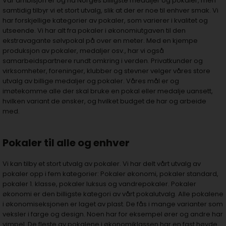
Vår ambisjon er og ha Norges billigste medaljer og pokaler, men
samtidig tilbyr vi et stort utvalg, slik at der er noe til enhver smak. Vi
har forskjellige kategorier av pokaler, som varierer i kvalitet og
utseende. Vi har alt fra pokaler i økonomiutgaven til den
ekstravagante sølvpokal på over en meter. Med en kjempe
produksjon av pokaler, medaljer osv., har vi også
samarbeidspartnere rundt omkring i verden. Privatkunder og
virksomheter, foreninger, klubber og stevner velger våres store
utvalg av billige medaljer og pokaler. Våres mål er og
imøtekomme alle der skal bruke en pokal eller medalje uansett,
hvilken variant de ønsker, og hvilket budget de har og arbeide
med.
Pokaler til alle og enhver
Vi kan tilby et stort utvalg av pokaler. Vi har delt vårt utvalg av
pokaler opp i fem kategorier: Pokaler økonomi, pokaler standard,
pokaler 1. klasse, pokaler luksus og vandrepokaler. Pokaler
økonomi er den billigste kategori av vårt pokalutvalg. Alle pokalene
i økonomiseksjonen er laget av plast. De fås i mange varianter som
veksler i farge og design. Noen har for eksempel ører og andre har
vimpel. De fleste av pokalene i økonomiklassen har en fast høyde.