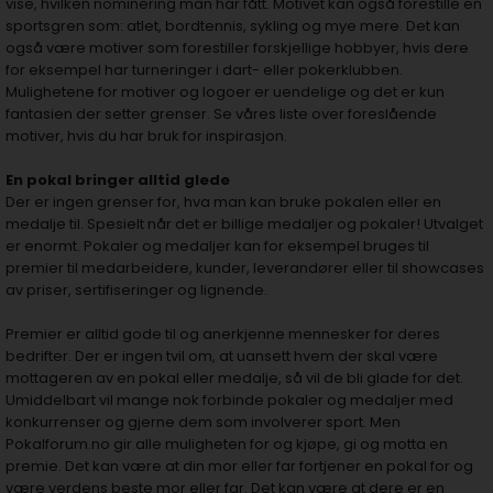
vise, hvilken nominering man har fått. Motivet kan også forestille en
sportsgren som: atlet, bordtennis, sykling og mye mere. Det kan
også være motiver som forestiller forskjellige hobbyer, hvis dere
for eksempel har turneringer i dart- eller pokerklubben.
Mulighetene for motiver og logoer er uendelige og det er kun
fantasien der setter grenser. Se våres liste over foreslående
motiver, hvis du har bruk for inspirasjon.
En pokal bringer alltid glede
Der er ingen grenser for, hva man kan bruke pokalen eller en
medalje til. Spesielt når det er billige medaljer og pokaler! Utvalget
er enormt. Pokaler og medaljer kan for eksempel bruges til
premier til medarbeidere, kunder, leverandører eller til showcases
av priser, sertifiseringer og lignende.
Premier er alltid gode til og anerkjenne mennesker for deres
bedrifter. Der er ingen tvil om, at uansett hvem der skal være
mottageren av en pokal eller medalje, så vil de bli glade for det.
Umiddelbart vil mange nok forbinde pokaler og medaljer med
konkurrenser og gjerne dem som involverer sport. Men
Pokalforum.no gir alle muligheten for og kjøpe, gi og motta en
premie. Det kan være at din mor eller far fortjener en pokal for og
være verdens beste mor eller far. Det kan være at dere er en