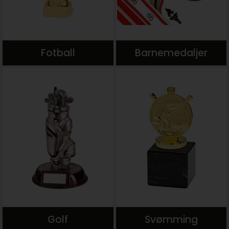
Fotball
Barnemedaljer
Golf
Svømming