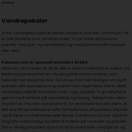
ønsker.
Vandrepokaler
Vi har selvfølgelig også et lekkert utvalg av pokaler i aluminium. De
er helt perfekte som vandrepokaler. Vi har både aluminiums
pokaler med gull- og sølvdetaljer og med plass til motiv i toppen
eller uten.
Pokalen som er spesialfremstillet til DEG
Felles for vår pokaler er, at de alle er solid montert på en sokkel. De
fleste av pokalene har en robust og flott marmorsokkel, som
fullender det elegante look. Derutover kan man tilvalget om og få
pokalen eller pokalene inngraverte med valgfri tekst. Det er altså
fullstendig valgfritt i forhold til motiv, logo og tekst. Vi gir naturligvis
gjerne med henblikk på oppsetting og forslag. Teksten kan være
inspirert av, hva den skal brukes til. For eksempel kan det være, at
det skal stå sportsklubben eller firmaets navn på pokalen. Det kan
også være noe helt tredje eller fjerde. Pokalforum.no har også en
lang liste med forslag og idéer til motiver på medaljer og pokaler.
Det er veldig populært og ha tal på en pokal eller medalje for og