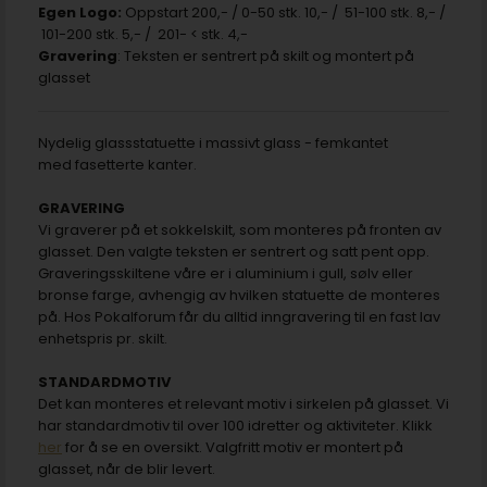
Egen Logo:
Oppstart 200,- / 0-50 stk. 10,- / 51-100 stk. 8,- /
101-200 stk. 5,- / 201- < stk. 4,-
Gravering
: Teksten er sentrert på skilt og montert på
glasset
Nydelig glassstatuette i massivt glass - femkantet
med fasetterte kanter.
GRAVERING
Vi graverer på et sokkelskilt, som monteres på fronten av
glasset. Den valgte teksten er sentrert og satt pent opp.
Graveringsskiltene våre er i aluminium i gull, sølv eller
bronse farge, avhengig av hvilken statuette de monteres
på. Hos Pokalforum får du alltid inngravering til en fast lav
enhetspris pr. skilt.
STANDARDMOTIV
Det kan monteres et relevant motiv i sirkelen på glasset. Vi
har standardmotiv til over 100 idretter og aktiviteter. Klikk
her
for å se en oversikt. Valgfritt motiv er montert på
glasset, når de blir levert.