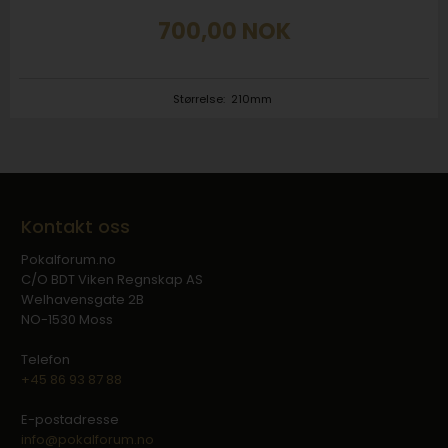
700,00
NOK
Størrelse:
210mm
Kontakt oss
Pokalforum.no
C/O BDT Viken Regnskap AS
Welhavensgate 2B
NO-1530 Moss
Telefon
+45 86 93 87 88
E-postadresse
info@pokalforum.no