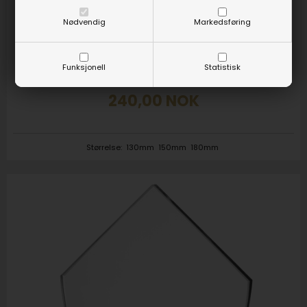
Nødvendig
Markedsføring
Varenr. 6046
Funksjonell
Statistisk
Glassplakett Tetragon
240,00
NOK
Størrelse:
130mm
150mm
180mm