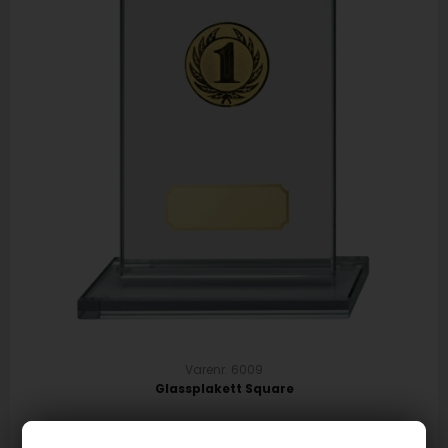
Varenr. 6009
Glassplakett Square
240,00
NOK