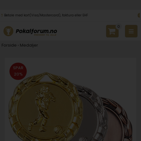
Rask og trygg levering
0
Forside
›
Medaljer
SPAR
20%