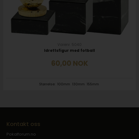
Varenr. 5040
Idrettsfigur med fotball
60,00
NOK
Størrelse:
100mm
130mm
155mm
Kontakt oss
Pokalforum.no