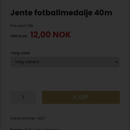
Jente fotballmedalje 40m
Pris ved 1 Stk
12,00
NOK
15,00
Velg valør
KJØP
Varenummer:
3127
Farge
: Gull / sølv / bronse