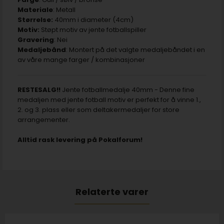
Materiale
: Metall
Størrelse:
40mm i diameter (4cm)
Motiv:
Støpt motiv av jente fotballspiller
Gravering
: Nei
Medaljebånd
: Montert på det valgte medaljebåndet i en
av våre mange farger / kombinasjoner
RESTESALG!!
Jente fotballmedalje 40mm - Denne fine
medaljen med jente fotball motiv er perfekt for å vinne 1.,
2. og 3. plass eller som deltakermedaljer for store
arrangementer.
Alltid rask levering på Pokalforum!
Relaterte varer