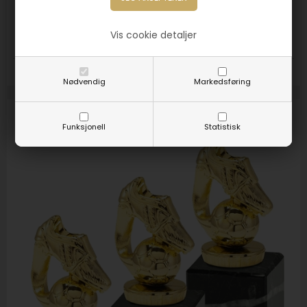
60,00
NOK
Vis cookie detaljer
Størrelse:
170mm
Nødvendig
Markedsføring
Funksjonell
Statistisk