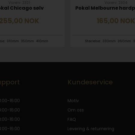
Varenr. 2321
Varenr. 2304
kal Chicago sølv
Pokal Melbourne hardpl
255,00
NOK
165,00
NO
lse:
310mm
350mm
410mm
Størrelse:
330mm
360mm
pport
Kundeservice
:00-16:00
Motiv
:00-16:00
Om oss
:00-16:00
FAQ
:00-16:00
Levering & returnering