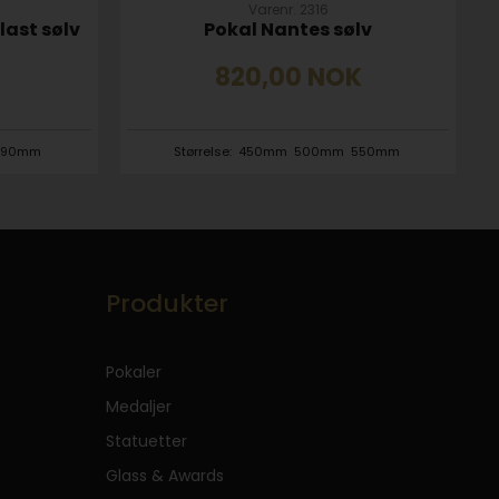
Varenr. 2316
ast sølv
Pokal Nantes sølv
K
820,00
NOK
390mm
Størrelse:
450mm
500mm
550mm
Produkter
Pokaler
Medaljer
Statuetter
Glass & Awards