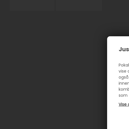
Jus
Pokal
vise 
også
innen
komb
som d