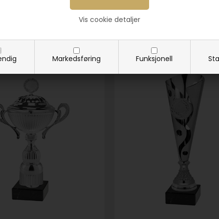
Vis cookie detaljer
Relaterte varer
endig
Markedsføring
Funksjonell
Sta