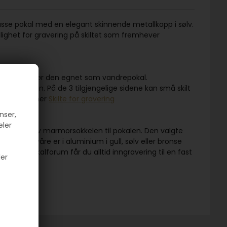
. klasse pokal med en elegant skinnende metallkopp i sølv.
 Mulighet for gravering på skiltet som fremhever
som også gjør den egnet som vandrepokal.
av sokkelen. På de 3 tilgjengelige sidene kan små skilt
kan kjøpes her
Skilte for gravering
nser,
eler
å forsiden av marmorsokkelen til pokalen. Den valgte
skiltene våre er i aluminium i gull, sølv eller bronse
å. Hos Pokalforum får du alltid inngravering til en fast
ler