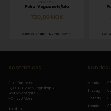
Varenr. 2293
Pokal Vegas sølv/blå
Po
720,00
NOK
Størrelse:
345mm
420mm
480mm
Større
Kontakt oss
Kundesu
Pokalforum.no
Mandag
08
C/O BDT Viken Regnskap AS
Tirsdag
08
Welhavensgate 2B
Onsdag
08
NO-1530 Moss
Torsdag
08
Telefon