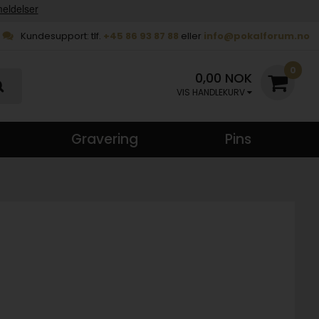
Kundesupport: tlf.
+45 86 93 87 88
eller
info@pokalforum.no
0
0,00 NOK
VIS HANDLEKURV
Gravering
Pins