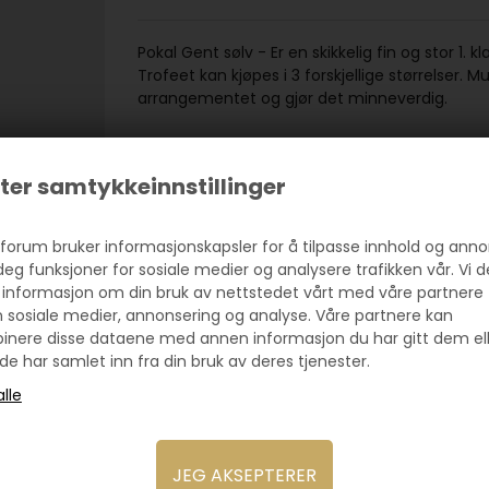
Pokal Gent sølv - Er en skikkelig fin og stor 1
Trofeet kan kjøpes i 3 forskjellige størrelser.
arrangementet og gjør det minneverdig.
EGNET SOM VANDREPOKAL
Denne pokalen er utstyrt med en stor base, 
ter samtykkeinnstillinger
Et skilt med "hendelsen" monteres på forsiden 
med årstall + navn kjøpes og festes. Skiltene 
forum bruker informasjonskapsler for å tilpasse innhold og anno
GRAVERING
deg funksjoner for sosiale medier og analysere trafikken vår. Vi d
Vi graverer på et sokkelskilt, som monteres p
 informasjon om din bruk av nettstedet vårt med våre partnere
teksten er sentrert og satt pent opp. Graverings
 sosiale medier, annonsering og analyse. Våre partnere kan
farge, avhengig av hvilken pokal de monteres p
inere disse dataene med annen informasjon du har gitt dem el
lav enhetspris pr. skilt.
e har samlet inn fra din bruk av deres tjenester.
Alltid rask levering på Pokalforum!