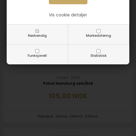
Vis cookie detaljer
Nødvendig
Markedsføring
Funksjonell
Statistisk
Varenr. 2209
Pokal Hamburg sølv/blå
105,00
NOK
Størrelse:
210mm
240mm
270mm