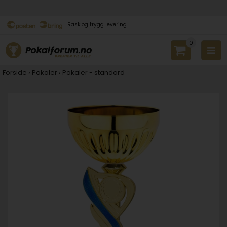
Rask og trygg levering
0
Forside
›
Pokaler
›
Pokaler - standard