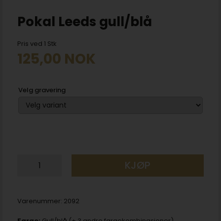
Pokal Leeds gull/blå
Pris ved 1 Stk
125,00
NOK
Velg gravering
KJØP
Varenummer:
2092
Farge:
Gull/blå (+ 3 andre fargekombinasjoner)