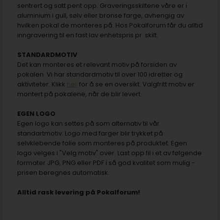
sentrert og satt pent opp. Graveringsskiltene våre er i
aluminium i gull, sølv eller bronse farge, avhengig av
hvilken pokal de monteres på. Hos Pokalforum får du alltid
inngravering til en fast lav enhetspris pr. skilt.
STANDARDMOTIV
Det kan monteres et relevant motiv på forsiden av
pokalen. Vi har standardmotiv til over 100 idretter og
aktiviteter. Klikk
her
for å se en oversikt. Valgfritt motiv er
montert på pokalene, når de blir levert.
EGEN LOGO
Egen logo kan settes på som alternativ til vår
standartmotiv. Logo med farger blir trykket på
selvklebende folie som monteres på produktet. Egen
logo velges i "Velg motiv" over. Last opp fil i et av følgende
formater JPG, PNG eller PDF i så god kvalitet som mulig -
prisen beregnes automatisk.
Alltid rask levering på Pokalforum!