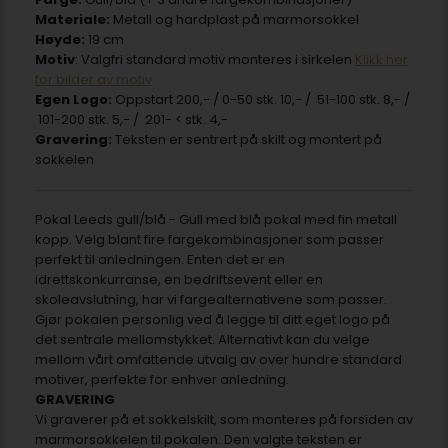
Materiale:
Metall og hardplast på marmorsokkel
Høyde:
19 cm
Motiv
: Valgfri standard motiv monteres i sirkelen
Klikk her
for bilder av motiv
Egen Logo:
Oppstart 200,- / 0-50 stk. 10,- / 51-100 stk. 8,- /
101-200 stk. 5,- / 201- < stk. 4,-
Gravering:
Teksten er sentrert på skilt og montert på
sokkelen
Pokal Leeds gull/blå - Gull med blå pokal med fin metall
kopp. Velg blant fire fargekombinasjoner som passer
perfekt til anledningen. Enten det er en
idrettskonkurranse, en bedriftsevent eller en
skoleavslutning, har vi fargealternativene som passer.
Gjør pokalen personlig ved å legge til ditt eget logo på
det sentrale mellomstykket. Alternativt kan du velge
mellom vårt omfattende utvalg av over hundre standard
motiver, perfekte for enhver anledning.
GRAVERING
Vi graverer på et sokkelskilt, som monteres på forsiden av
marmorsokkelen til pokalen. Den valgte teksten er