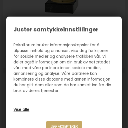
Varenr. 2090
Juster samtykkeinnstillinger
Pokal Leeds gull/rød
125,00
NOK
Pokalforum bruker informasjonskapsler for å
tilpasse innhold og annonser, vise deg funksjoner
for sosiale medier og analysere trafikken vår. Vi
deler også informasjon om din bruk av nettstedet
Størrelse:
190mm
vårt med våre partnere innen sosiale medier,
annonsering og analyse. Våre partnere kan
kombinere disse dataene med annen informasjon
du har gitt dem eller som de har samlet inn fra din
bruk av deres tjenester.