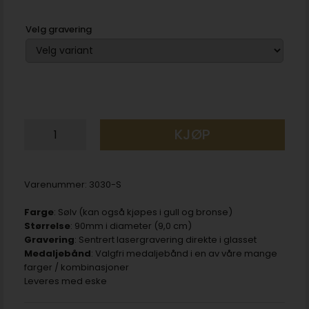
Velg gravering
KJØP
Varenummer:
3030-S
Farge
: Sølv (kan også kjøpes i gull og bronse)
Størrelse
: 90mm i diameter (9,0 cm)
Gravering
: Sentrert lasergravering direkte i glasset
Medaljebånd
: Valgfri medaljebånd i en av våre mange
farger / kombinasjoner
Leveres med eske