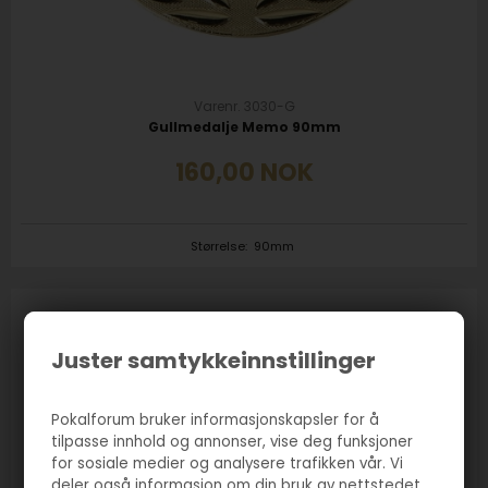
Varenr. 3030-G
Gullmedalje Memo 90mm
160,00
NOK
Størrelse:
90mm
Juster samtykkeinnstillinger
Pokalforum bruker informasjonskapsler for å
tilpasse innhold og annonser, vise deg funksjoner
for sosiale medier og analysere trafikken vår. Vi
deler også informasjon om din bruk av nettstedet