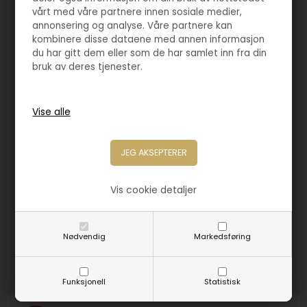
vårt med våre partnere innen sosiale medier,
annonsering og analyse. Våre partnere kan
kombinere disse dataene med annen informasjon
du har gitt dem eller som de har samlet inn fra din
bruk av deres tjenester.
Varenr. 3030-B
Vis cookie detaljer
Bronsemedalje Memo 90mm
160,00
NOK
Nødvendig
Markedsføring
Størrelse:
90mm
Funksjonell
Statistisk