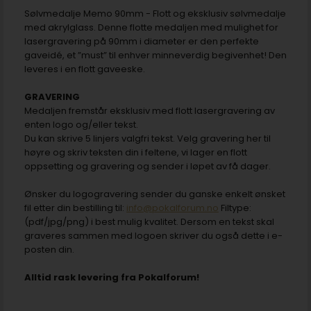
Sølvmedalje Memo 90mm - Flott og eksklusiv sølvmedalje
med akrylglass. Denne flotte medaljen med mulighet for
lasergravering på 90mm i diameter er den perfekte
gaveidé, et ”must” til enhver minneverdig begivenhet! Den
leveres i en flott gaveeske.
GRAVERING
Medaljen fremstår eksklusiv med flott lasergravering av
enten logo og/eller tekst.
Du kan skrive 5 linjers valgfri tekst. Velg gravering her til
høyre og skriv teksten din i feltene, vi lager en flott
oppsetting og gravering og sender i løpet av få dager.
Ønsker du logogravering sender du ganske enkelt ønsket
fil etter din bestilling til:
info@pokalforum.no
Filtype:
(pdf/jpg/png) i best mulig kvalitet. Dersom en tekst skal
graveres sammen med logoen skriver du også dette i e-
posten din.
Alltid rask levering fra Pokalforum!