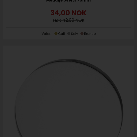
Medalje Sveits 70mm
34,00
NOK
42,00
Valør:
Gull
Sølv
Bronse